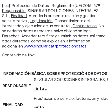
[:es]¨Protección de Datos -Reglamento (UE) 2016-679-¨
Responsable
: SINGULAR SOLUCIONES INTEGRALES,
S.L.,
Finalidad
: Atender la presente relación y gestión
administrativa.,
Legitimación
: Consentimiento del
interesado y ejecución de un contrato.,
Destinatarios
: No
se cederán datos a terceros, salvo obligación legal.,
Derechos
: Acceder, rectificar y suprimir los datos, así como
otros derechos, como se explica en la información
adicional en
www.singular.cat/protecciondatos
Contenido del link
:
INFORMACIÓN BÁSICA SOBRE PROTECCIÓN DE DATOS
SINGULAR SOLUCIONES INTEGRALES, S
RESPONSABLE
+info…
Prestación del servicio, facturación y rela
FINALIDAD
+info…