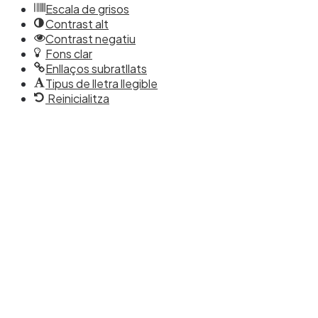
Escala de grisos
Contrast alt
Contrast negatiu
Fons clar
Enllaços subratllats
Tipus de lletra llegible
Reinicialitza