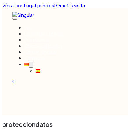
Vés al contingut principal
Omet la visita
Inici
Els nostres serveis
Promocions
Obres realitzades
Coneix Singular
Contacte
0
protecciondatos